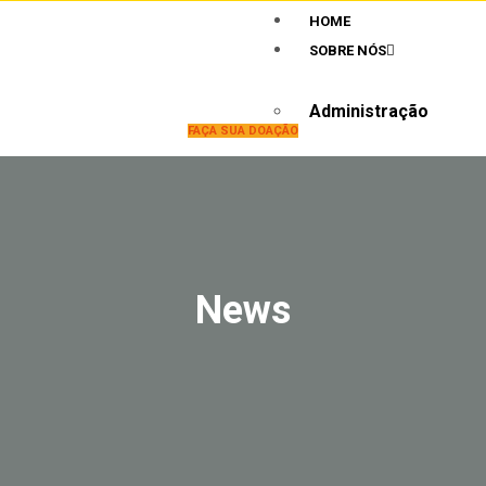
HOME
SOBRE NÓS
Administração
FAÇA SUA DOAÇÃO
O que fazemos
MATRÍCULA
TRANSPARÊNCIA
News
Convênios
Emenda Federal
FAS